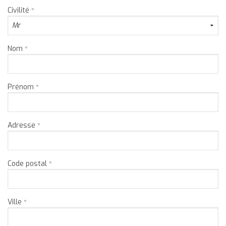
WEEKENDS
Civilité
*
SUR-MESURE
Nom
*
NOS AGENCES
BLOG
Prénom
*
Adresse
*
Code postal
*
Ville
*