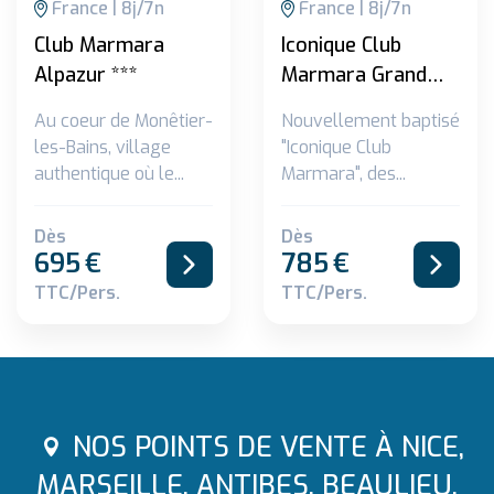
France
8
j/
7
n
France
8
j/
7
n
Club Marmara
Iconique Club
Alpazur ***
Marmara Grand
Bleu ***
Au coeur de Monêtier-
Nouvellement baptisé
les-Bains, village
"Iconique Club
authentique où le...
Marmara", des...
Dès
Dès
695
€
785
€
TTC/pers.
TTC/pers.
NOS POINTS DE VENTE À NICE,
MARSEILLE, ANTIBES, BEAULIEU,