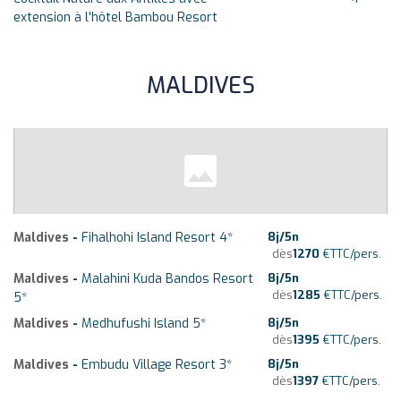
extension à l'hôtel Bambou Resort
MALDIVES
Maldives
-
Fihalhohi Island Resort 4*
8
j/
5
n
dès
1270
€
TTC/pers.
Maldives
-
Malahini Kuda Bandos Resort
8
j/
5
n
dès
1285
€
TTC/pers.
5*
Maldives
-
Medhufushi Island 5*
8
j/
5
n
dès
1395
€
TTC/pers.
Maldives
-
Embudu Village Resort 3*
8
j/
5
n
dès
1397
€
TTC/pers.