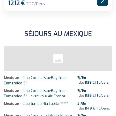
1212
€
TTC/pers.
SÉJOURS AU MEXIQUE
Mexique
-
Club Coralia BlueBay Grand
7
j/
5
n
dès
1138
€
TTC/pers.
Esmeralda 5*
Mexique
-
Club Coralia BlueBay Grand
7
j/
5
n
dès
1138
€
TTC/pers.
Esmeralda 5* - avec vols Air France
Mexique
-
Club Jumbo Riu Lupita *****
5
j/
3
n
dès
1149
€
TTC/pers.
Mexique
-
Club Coralia Catalonia Riviera
7
j/
5
n