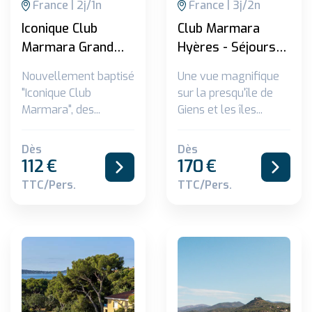
France
2
j/
1
n
France
3
j/
2
n
Iconique Club
Club Marmara
Marmara Grand
Hyères - Séjours
Bleu - Sans
durées spéciales
Nouvellement baptisé
Une vue magnifique
transport ***
***
"Iconique Club
sur la presqu'île de
Marmara", des...
Giens et les îles...
Dès
Dès
112
€
170
€
TTC/pers.
TTC/pers.