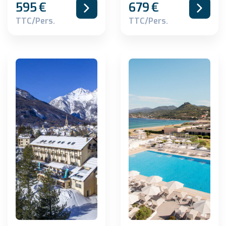
595
€
679
€
TTC/pers.
TTC/pers.