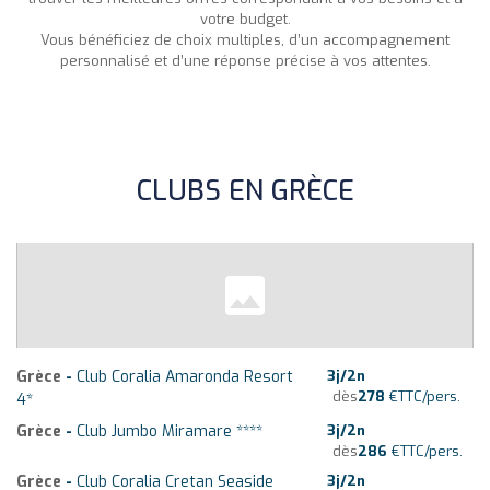
votre budget.
Vous bénéficiez de choix multiples, d’un accompagnement
personnalisé et d’une réponse précise à vos attentes.
CLUBS EN GRÈCE
Grèce
-
Club Coralia Amaronda Resort
3
j/
2
n
dès
278
€
TTC/pers.
4*
Grèce
-
Club Jumbo Miramare ****
3
j/
2
n
dès
286
€
TTC/pers.
Grèce
-
Club Coralia Cretan Seaside
3
j/
2
n