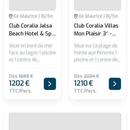
Ile Maurice
8
j/
5
n
Ile Maurice
8
j/
5
n
Club Coralia Jalsa
Club Coralia Villas
Beach Hotel & Spa
Mon Plaisir 3* -
3* sup
avec vols Air
Situé en bord de mer
Situé sur la plage de
France
face au lagon 1 piscine
Pointe aux Piments 1
et 1 centre de...
piscine et 1 centre de...
Dès
1685
€
Dès
2034
€
1202
€
1210
€
TTC/pers.
TTC/pers.