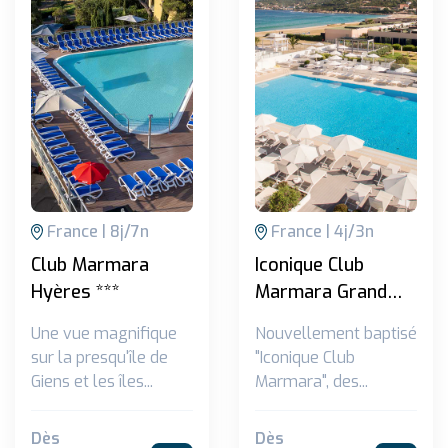
France
8
j/
7
n
France
4
j/
3
n
Club Marmara
Iconique Club
Hyères ***
Marmara Grand
Bleu - Choix flex
Une vue magnifique
Nouvellement baptisé
***
sur la presqu'île de
"Iconique Club
Giens et les îles...
Marmara", des...
Dès
Dès