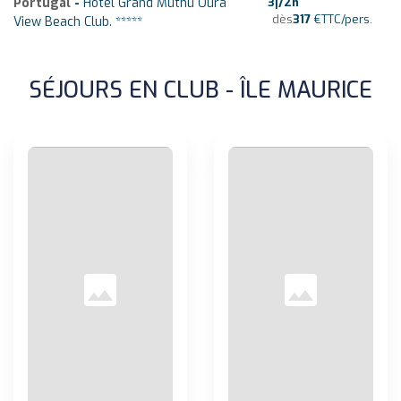
Portugal
-
Hôtel Grand Muthu Oura
3
j/
2
n
dès
317
€
TTC/pers.
View Beach Club. *****
SÉJOURS EN CLUB - ÎLE MAURICE