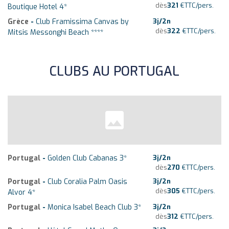
dès
321
€
TTC/pers.
Boutique Hotel 4*
Grèce
-
Club Framissima Canvas by
3
j/
2
n
dès
322
€
TTC/pers.
Mitsis Messonghi Beach ****
CLUBS AU PORTUGAL
Portugal
-
Golden Club Cabanas 3*
3
j/
2
n
dès
270
€
TTC/pers.
Portugal
-
Club Coralia Palm Oasis
3
j/
2
n
dès
305
€
TTC/pers.
Alvor 4*
Portugal
-
Monica Isabel Beach Club 3*
3
j/
2
n
dès
312
€
TTC/pers.