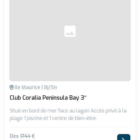
Ile Maurice
8
j/
5
n
Club Coralia Peninsula Bay 3*
Situé en bord de mer face au lagon Accès privé à la
plage 1 piscine et 1 centre de bien-être
Dès
1744
€