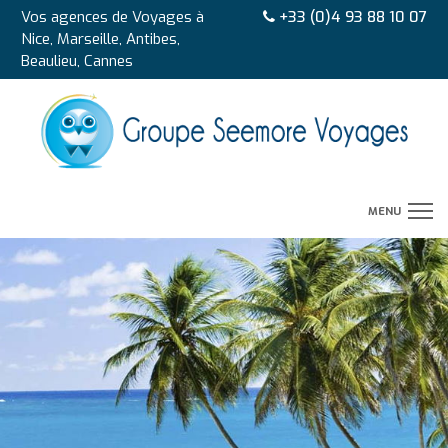
Vos agences de Voyages à
+33 (0)4 93 88 10 07
Nice, Marseille, Antibes,
Beaulieu, Cannes
MENU
CIRCUITS
AUTOTOURS
SEJOURS
CROISIERES