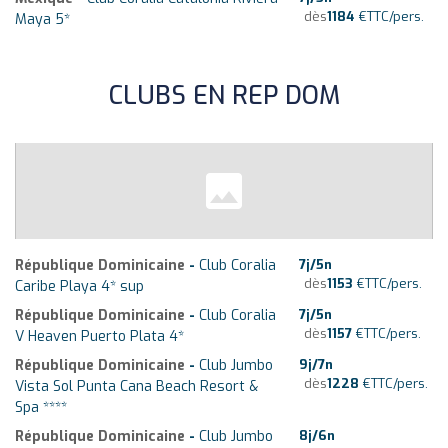
dès
1184
€
TTC/pers.
Maya 5*
CLUBS EN REP DOM
République Dominicaine
-
Club Coralia
7
j/
5
n
dès
1153
€
TTC/pers.
Caribe Playa 4* sup
République Dominicaine
-
Club Coralia
7
j/
5
n
dès
1157
€
TTC/pers.
V Heaven Puerto Plata 4*
République Dominicaine
-
Club Jumbo
9
j/
7
n
dès
1228
€
TTC/pers.
Vista Sol Punta Cana Beach Resort &
Spa ****
République Dominicaine
-
Club Jumbo
8
j/
6
n