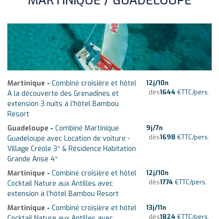
MARTINIQUE / GUADELOUPE
Martinique
-
Combiné croisière et hôtel
12
j/
10
n
dès
1644
€
TTC/pers.
A la découverte des Grenadines et
extension 3 nuits à l'hôtel Bambou
Resort
Guadeloupe
-
Combiné Martinique
9
j/
7
n
dès
1698
€
TTC/pers.
Guadeloupe avec Location de voiture -
Village Créole 3* & Résidence Habitation
Grande Anse 4*
Martinique
-
Combiné croisière et hôtel
12
j/
10
n
dès
1774
€
TTC/pers.
Cocktail Nature aux Antilles avec
extension à l'hôtel Bambou Resort
Martinique
-
Combiné croisière et hôtel
13
j/
11
n
dès
1824
€
TTC/pers.
Cocktail Nature aux Antilles avec