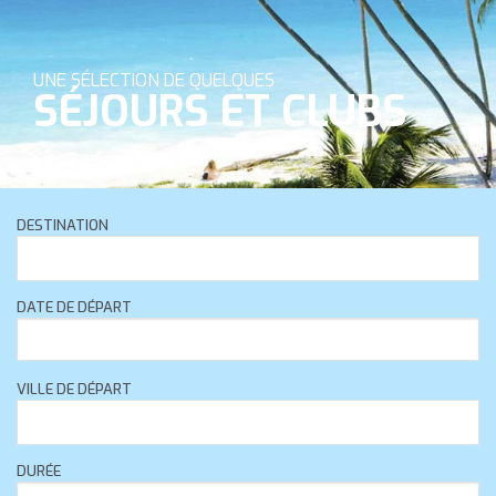
WEEKENDS
SUR-MESURE
UNE SÉLECTION DE QUELQUES
SÉJOURS ET CLUBS
NOS AGENCES
BLOG
DESTINATION
DATE DE DÉPART
VILLE DE DÉPART
DURÉE