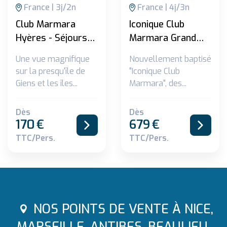
France
3
j/
2
n
France
4
j/
3
n
Club Marmara
Iconique Club
Hyères - Séjours
Marmara Grand
durées spéciales
Bleu - Choix flex
Une vue magnifique
Nouvellement baptisé
***
***
sur la presqu'île de
"Iconique Club
Giens et les îles...
Marmara", des...
Dès
Dès
170
€
679
€
TTC/pers.
TTC/pers.
NOS POINTS DE VENTE À NICE,
MARSEILLE, ANTIBES, BEAULIEU,