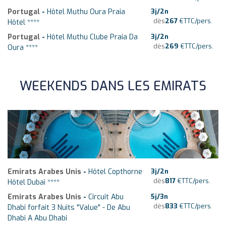
Portugal
-
Hôtel Muthu Oura Praia
3
j/
2
n
dès
267
€
TTC/pers.
Hôtel ****
Portugal
-
Hôtel Muthu Clube Praia Da
3
j/
2
n
dès
269
€
TTC/pers.
Oura ****
WEEKENDS DANS LES EMIRATS
Emirats Arabes Unis
-
Hôtel Copthorne
3
j/
2
n
dès
817
€
TTC/pers.
Hôtel Dubai ****
Emirats Arabes Unis
-
Circuit Abu
5
j/
3
n
dès
833
€
TTC/pers.
Dhabi forfait 3 Nuits "Value" - De Abu
Dhabi A Abu Dhabi