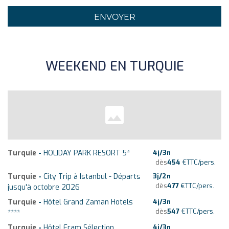
WEEKEND EN TURQUIE
Turquie
-
HOLIDAY PARK RESORT 5*
4
j/
3
n
dès
454
€
TTC/pers.
Turquie
-
City Trip à Istanbul - Départs
3
j/
2
n
dès
477
€
TTC/pers.
jusqu'à octobre 2026
Turquie
-
Hôtel Grand Zaman Hotels
4
j/
3
n
dès
547
€
TTC/pers.
****
Turquie
-
Hôtel Fram Sélection
4
j/
3
n