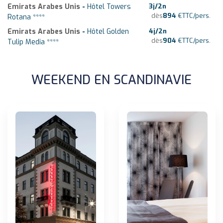
Emirats Arabes Unis
-
Hôtel Towers
3
j/
2
n
dès
894
€
TTC/pers.
Rotana ****
Emirats Arabes Unis
-
Hôtel Golden
4
j/
2
n
dès
904
€
TTC/pers.
Tulip Media ****
WEEKEND EN SCANDINAVIE