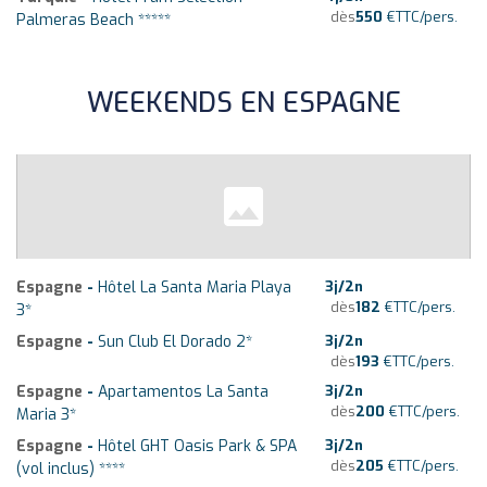
dès
550
€
TTC/pers.
Palmeras Beach *****
WEEKENDS EN ESPAGNE
Espagne
-
Hôtel La Santa Maria Playa
3
j/
2
n
dès
182
€
TTC/pers.
3*
Espagne
-
Sun Club El Dorado 2*
3
j/
2
n
dès
193
€
TTC/pers.
Espagne
-
Apartamentos La Santa
3
j/
2
n
dès
200
€
TTC/pers.
Maria 3*
Espagne
-
Hôtel GHT Oasis Park & SPA
3
j/
2
n
dès
205
€
TTC/pers.
(vol inclus) ****