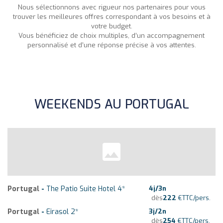
Nous sélectionnons avec rigueur nos partenaires pour vous
trouver les meilleures offres correspondant à vos besoins et à
votre budget.
Vous bénéficiez de choix multiples, d’un accompagnement
personnalisé et d’une réponse précise à vos attentes.
WEEKENDS AU PORTUGAL
Portugal
-
The Patio Suite Hotel 4*
4
j/
3
n
dès
222
€
TTC/pers.
Portugal
-
Eirasol 2*
3
j/
2
n
dès
254
€
TTC/pers.