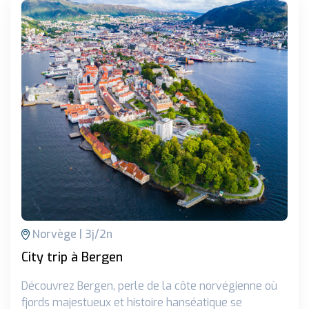
Norvège
3
j/
2
n
City trip à Bergen
Découvrez Bergen, perle de la côte norvégienne où
fjords majestueux et histoire hanséatique se