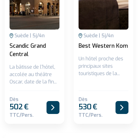
Suède
5
j/
4
n
Suède
5
j/
4
n
Scandic Grand
Best Western Kom
Central
Un hôtel proche des
principaux sites
La bâtisse de l'hôtel,
touristiques de la...
accolée au théâtre
Oscar, date de la fin...
Dès
Dès
502
€
530
€
TTC/pers.
TTC/pers.